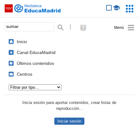
Mediateca de EducaMadrid
Saltar navegación
Servic
Educa
Palabra o frase:
Búsqueda avanzada
Ayuda
(en
ventana
Inicio
nueva)
Canal EducaMadrid
Últimos contenidos
Centros
Tipo de contenido:
Inicia sesión para aportar contenidos, crear listas de
reproducción...
Iniciar sesión