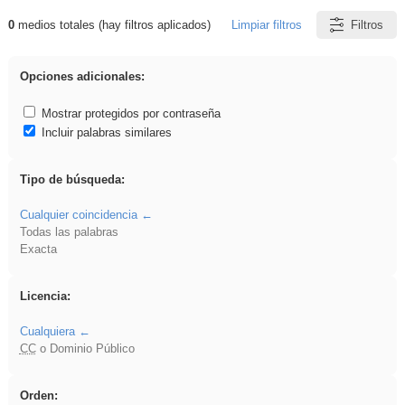
0
medios totales (hay filtros aplicados)
Limpiar filtros
Filtros
Resultados de: sumar
Opciones adicionales:
Mostrar protegidos por contraseña
Incluir palabras similares
Tipo de búsqueda:
Cualquier coincidencia
Todas las palabras
Exacta
Licencia:
Cualquiera
CC
o Dominio Público
Orden: