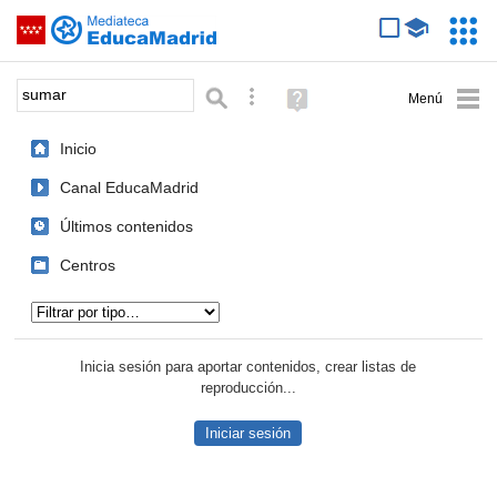
Mediateca de EducaMadrid
Saltar navegación
Servic
Educa
Palabra o frase:
Búsqueda avanzada
Ayuda
(en
ventana
Inicio
nueva)
Canal EducaMadrid
Últimos contenidos
Centros
Tipo de contenido:
Inicia sesión para aportar contenidos, crear listas de
reproducción...
Iniciar sesión