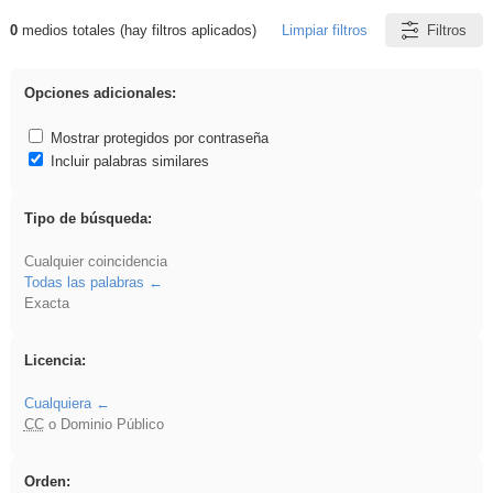
0
medios totales (hay filtros aplicados)
Limpiar filtros
Filtros
Resultados de: sumar
Opciones adicionales:
Mostrar protegidos por contraseña
Incluir palabras similares
Tipo de búsqueda:
Cualquier coincidencia
Todas las palabras
Exacta
Licencia:
Cualquiera
CC
o Dominio Público
Orden: