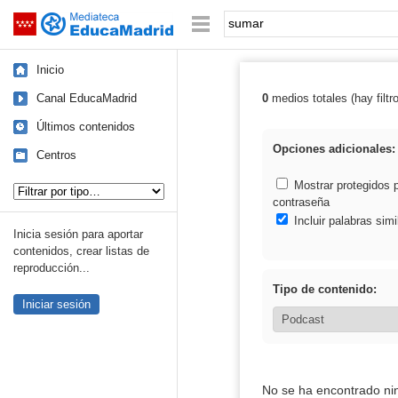
Mediateca de EducaMadrid
Saltar navegación
Palabra o frase:
Inicio
Canal EducaMadrid
0
medios totales (hay filtr
Resultados de:
Últimos contenidos
Opciones adicionales:
Centros
Tipo de contenido:
Mostrar protegidos 
contraseña
Incluir palabras simi
Inicia sesión para aportar
contenidos, crear listas de
reproducción...
Tipo de contenido:
Iniciar sesión
No se ha encontrado ni