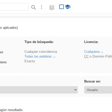
Búsqueda avanzada
Ayuda
(en
ventana
nueva)
os aplicados)
 sumar
Tipo de búsqueda:
Licencia:
Cualquier coincidencia
Cualquiera
por
Todas las palabras
CC
o Dominio Públ
Exacta
lares
Buscar en:
ngún resultado.