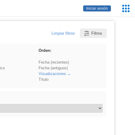
Servic
Iniciar sesión
Educa
Limpiar filtros
Filtros
Orden:
Fecha (recientes)
ico
Fecha (antiguos)
Visualizaciones
Título