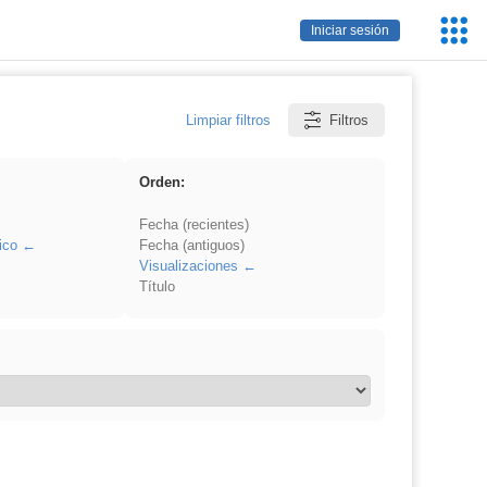
Servic
Iniciar sesión
Educa
Limpiar filtros
Filtros
Orden:
Fecha (recientes)
ico
Fecha (antiguos)
Visualizaciones
Título