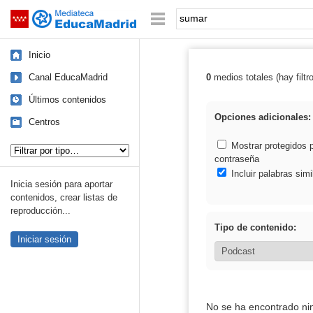
Mediateca de EducaMadrid
Saltar navegación
Palabra o frase:
Inicio
Canal EducaMadrid
0
medios totales (hay filtr
Resultados de:
Últimos contenidos
Opciones adicionales:
Centros
Tipo de contenido:
Mostrar protegidos 
contraseña
Incluir palabras simi
Inicia sesión para aportar
contenidos, crear listas de
reproducción...
Tipo de contenido:
Iniciar sesión
No se ha encontrado ni