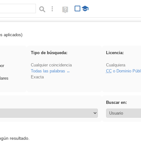
Búsqueda avanzada
Ayuda
(en
ventana
nueva)
os aplicados)
 sumar
Tipo de búsqueda:
Licencia:
Cualquier coincidencia
Cualquiera
por
Todas las palabras
CC
o Dominio Públ
Exacta
lares
Buscar en:
ngún resultado.