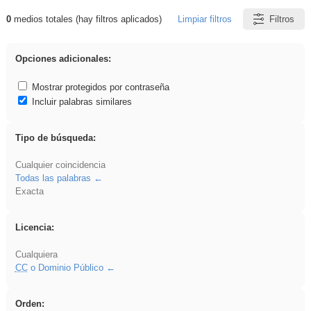
0
medios totales (hay filtros aplicados)
Limpiar filtros
Filtros
Resultados de: sumar
Opciones adicionales:
Mostrar protegidos por contraseña
Incluir palabras similares
Tipo de búsqueda:
Cualquier coincidencia
Todas las palabras
Exacta
Licencia:
Cualquiera
CC
o Dominio Público
Orden: