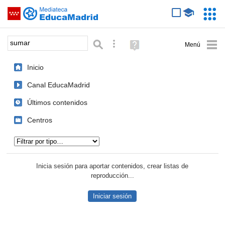
Mediateca de EducaMadrid
Saltar navegación
Servic
Educa
Palabra o frase:
Búsqueda avanzada
Ayuda
(en
ventana
Inicio
nueva)
Canal EducaMadrid
Últimos contenidos
Centros
Tipo de contenido:
Inicia sesión para aportar contenidos, crear listas de
reproducción...
Iniciar sesión