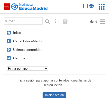
Mediateca de EducaMadrid
Saltar navegación
Servic
Educa
Palabra o frase:
Búsqueda avanzada
Ayuda
(en
ventana
Inicio
nueva)
Canal EducaMadrid
Últimos contenidos
Centros
Tipo de contenido:
Inicia sesión para aportar contenidos, crear listas de
reproducción...
Iniciar sesión