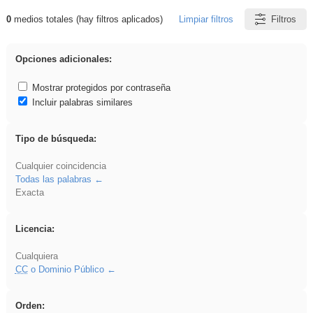
0
medios totales (hay filtros aplicados)
Limpiar filtros
Filtros
Resultados de: sumar
Opciones adicionales:
Mostrar protegidos por contraseña
Incluir palabras similares
Tipo de búsqueda:
Cualquier coincidencia
Todas las palabras
Exacta
Licencia:
Cualquiera
CC
o Dominio Público
Orden: