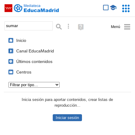
Mediateca de EducaMadrid
Saltar navegación
Servic
Educa
Palabra o frase:
Búsqueda avanzada
Ayuda
(en
ventana
Inicio
nueva)
Canal EducaMadrid
Últimos contenidos
Centros
Tipo de contenido:
Inicia sesión para aportar contenidos, crear listas de
reproducción...
Iniciar sesión