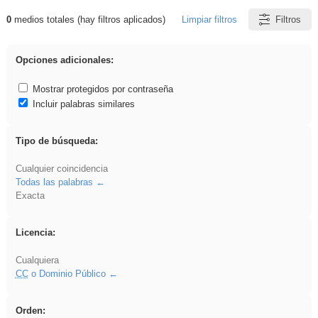
0
medios totales (hay filtros aplicados)
Limpiar filtros
Filtros
Resultados de: sumar
Opciones adicionales:
Mostrar protegidos por contraseña
Incluir palabras similares
Tipo de búsqueda:
Cualquier coincidencia
Todas las palabras
Exacta
Licencia:
Cualquiera
CC
o Dominio Público
Orden: