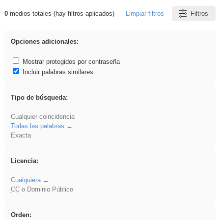
0
medios totales (hay filtros aplicados)
Limpiar filtros
Filtros
Resultados de: sumar
Opciones adicionales:
Mostrar protegidos por contraseña
Incluir palabras similares
Tipo de búsqueda:
Cualquier coincidencia
Todas las palabras
Exacta
Licencia:
Cualquiera
CC
o Dominio Público
Orden: