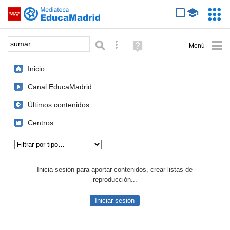
Mediateca de EducaMadrid
Saltar navegación
Servic
Educa
Palabra o frase:
Búsqueda avanzada
Ayuda
(en
ventana
Inicio
nueva)
Canal EducaMadrid
Últimos contenidos
Centros
Tipo de contenido:
Inicia sesión para aportar contenidos, crear listas de
reproducción...
Iniciar sesión