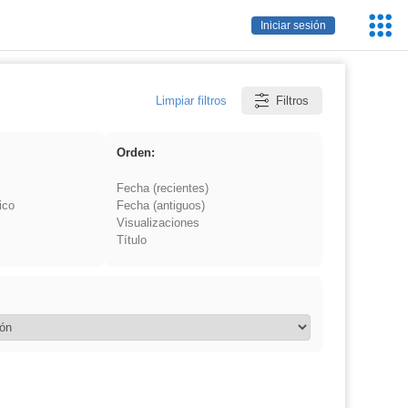
Servic
Iniciar sesión
Educa
Limpiar filtros
Filtros
Orden:
Fecha (recientes)
ico
Fecha (antiguos)
Visualizaciones
Título