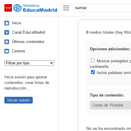
Mediateca de EducaMadrid
Saltar navegación
Palabra o frase:
Inicio
Canal EducaMadrid
0
medios totales (hay filtr
Resultados de:
Últimos contenidos
Opciones adicionales:
Centros
Tipo de contenido:
Mostrar protegidos 
contraseña
Incluir palabras simi
Inicia sesión para aportar
contenidos, crear listas de
reproducción...
Tipo de contenido:
Iniciar sesión
No se ha encontrado ni