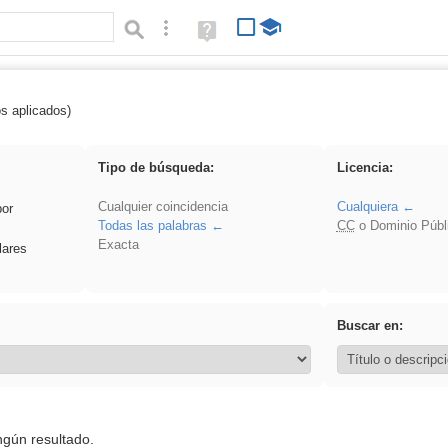
Búsqueda avanzada
Ayuda
(en
ventana
nueva)
os aplicados)
 sumar
Tipo de búsqueda:
Licencia:
Cualquier coincidencia
Cualquiera
por
Todas las palabras
CC
o Dominio Públ
Exacta
lares
Buscar en:
ngún resultado.