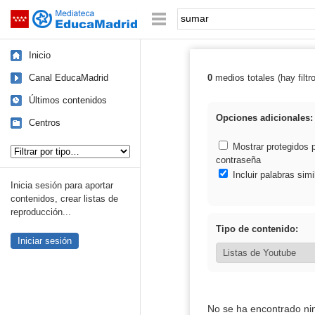
Mediateca de EducaMadrid
Saltar navegación
Palabra o frase:
Inicio
Canal EducaMadrid
0
medios totales (hay filtr
Resultados de:
Últimos contenidos
Opciones adicionales:
Centros
Tipo de contenido:
Mostrar protegidos 
contraseña
Incluir palabras simi
Inicia sesión para aportar
contenidos, crear listas de
reproducción...
Tipo de contenido:
Iniciar sesión
No se ha encontrado ni