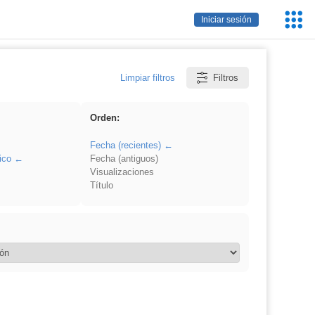
Servic
Iniciar sesión
Educa
Limpiar filtros
Filtros
Orden:
Fecha (recientes)
ico
Fecha (antiguos)
Visualizaciones
Título