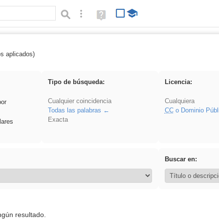
Búsqueda avanzada
Ayuda
(en
ventana
nueva)
os aplicados)
 sumar
Tipo de búsqueda:
Licencia:
Cualquier coincidencia
Cualquiera
por
Todas las palabras
CC
o Dominio Públ
Exacta
lares
Buscar en:
ngún resultado.