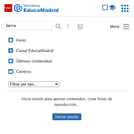
Mediateca de EducaMadrid
Saltar navegación
Servic
Educa
Palabra o frase:
Búsqueda avanzada
Ayuda
(en
ventana
Inicio
nueva)
Canal EducaMadrid
Últimos contenidos
Centros
Tipo de contenido:
Inicia sesión para aportar contenidos, crear listas de
reproducción...
Iniciar sesión