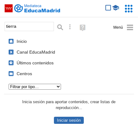
Mediateca de EducaMadrid
Saltar navegación
Servic
Educa
Palabra o frase:
Búsqueda avanzada
Ayuda
(en
ventana
Inicio
nueva)
Canal EducaMadrid
Últimos contenidos
Centros
Tipo de contenido:
Inicia sesión para aportar contenidos, crear listas de
reproducción...
Iniciar sesión