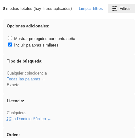
0
medios totales (hay filtros aplicados)
Limpiar filtros
Filtros
Resultados de: venganza
Opciones adicionales:
Mostrar protegidos por contraseña
Incluir palabras similares
Tipo de búsqueda:
Cualquier coincidencia
Todas las palabras
Exacta
Licencia:
Cualquiera
CC
o Dominio Público
Orden: