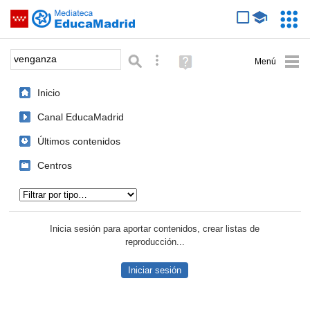
Mediateca de EducaMadrid
Saltar navegación
Servic
Educa
Palabra o frase:
Búsqueda avanzada
Ayuda
(en
ventana
Inicio
nueva)
Canal EducaMadrid
Últimos contenidos
Centros
Tipo de contenido:
Inicia sesión para aportar contenidos, crear listas de
reproducción...
Iniciar sesión