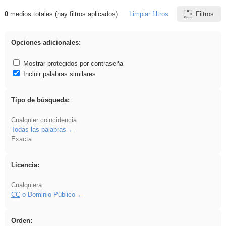
0
medios totales (hay filtros aplicados)
Limpiar filtros
Filtros
Resultados de: venganza
Opciones adicionales:
Mostrar protegidos por contraseña
Incluir palabras similares
Tipo de búsqueda:
Cualquier coincidencia
Todas las palabras
Exacta
Licencia:
Cualquiera
CC
o Dominio Público
Orden: