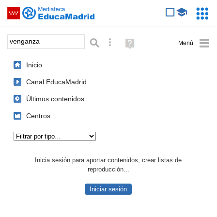
Mediateca de EducaMadrid
Saltar navegación
Servic
Educa
Palabra o frase:
Búsqueda avanzada
Ayuda
(en
ventana
Inicio
nueva)
Canal EducaMadrid
Últimos contenidos
Centros
Tipo de contenido:
Inicia sesión para aportar contenidos, crear listas de
reproducción...
Iniciar sesión