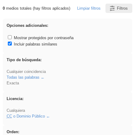
0
medios totales (hay filtros aplicados)
Limpiar filtros
Filtros
Resultados de: venganza
Opciones adicionales:
Mostrar protegidos por contraseña
Incluir palabras similares
Tipo de búsqueda:
Cualquier coincidencia
Todas las palabras
Exacta
Licencia:
Cualquiera
CC
o Dominio Público
Orden: