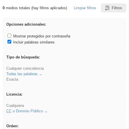
0
medios totales (hay filtros aplicados)
Limpiar filtros
Filtros
Resultados de: venganza
Opciones adicionales:
Mostrar protegidos por contraseña
Incluir palabras similares
Tipo de búsqueda:
Cualquier coincidencia
Todas las palabras
Exacta
Licencia:
Cualquiera
CC
o Dominio Público
Orden: