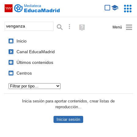
Mediateca de EducaMadrid
Saltar navegación
Servic
Educa
Palabra o frase:
Búsqueda avanzada
Ayuda
(en
ventana
Inicio
nueva)
Canal EducaMadrid
Últimos contenidos
Centros
Tipo de contenido:
Inicia sesión para aportar contenidos, crear listas de
reproducción...
Iniciar sesión