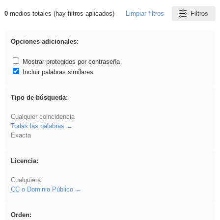
0
medios totales (hay filtros aplicados)
Limpiar filtros
Filtros
Resultados de: venganza
Opciones adicionales:
Mostrar protegidos por contraseña
Incluir palabras similares
Tipo de búsqueda:
Cualquier coincidencia
Todas las palabras
Exacta
Licencia:
Cualquiera
CC
o Dominio Público
Orden: