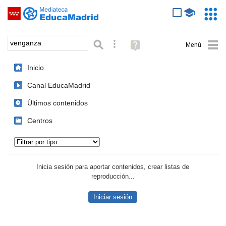
Mediateca de EducaMadrid
Saltar navegación
Servic
Educa
Palabra o frase:
Búsqueda avanzada
Ayuda
(en
ventana
Inicio
nueva)
Canal EducaMadrid
Últimos contenidos
Centros
Tipo de contenido:
Inicia sesión para aportar contenidos, crear listas de
reproducción...
Iniciar sesión