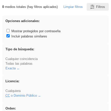
0
medios totales (hay filtros aplicados)
Limpiar filtros
Filtros
Resultados de: venganza
Opciones adicionales:
Mostrar protegidos por contraseña
Incluir palabras similares
Tipo de búsqueda:
Cualquier coincidencia
Todas las palabras
Exacta
Licencia:
Cualquiera
CC
o Dominio Público
Orden: