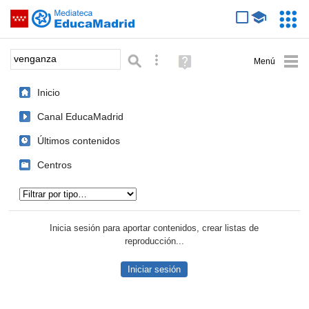
Mediateca de EducaMadrid
Saltar navegación
Servic
Educa
Palabra o frase:
Búsqueda avanzada
Ayuda
(en
ventana
Inicio
nueva)
Canal EducaMadrid
Últimos contenidos
Centros
Tipo de contenido:
Inicia sesión para aportar contenidos, crear listas de
reproducción...
Iniciar sesión