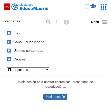
Mediateca de EducaMadrid
Saltar navegación
Servic
Educa
Palabra o frase:
Búsqueda avanzada
Ayuda
(en
ventana
Inicio
nueva)
Canal EducaMadrid
Últimos contenidos
Centros
Tipo de contenido:
Inicia sesión para aportar contenidos, crear listas de
reproducción...
Iniciar sesión