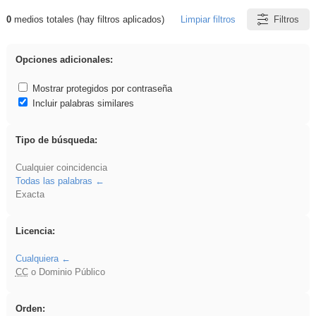
0
medios totales (hay filtros aplicados)
Limpiar filtros
Filtros
Resultados de: venganza
Opciones adicionales:
Mostrar protegidos por contraseña
Incluir palabras similares
Tipo de búsqueda:
Cualquier coincidencia
Todas las palabras
Exacta
Licencia:
Cualquiera
CC
o Dominio Público
Orden: