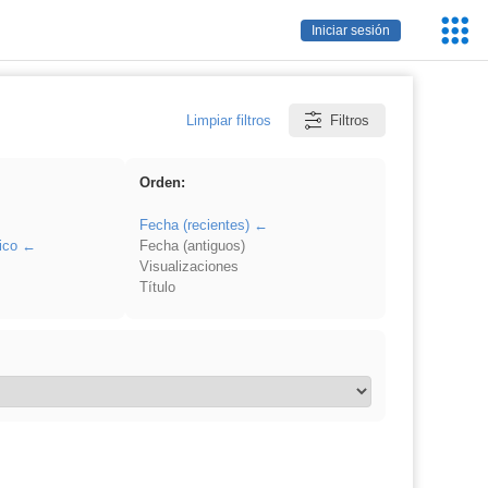
Servic
Iniciar sesión
Educa
Limpiar filtros
Filtros
Orden:
Fecha (recientes)
ico
Fecha (antiguos)
Visualizaciones
Título