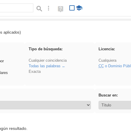
Búsqueda avanzada
Ayuda
(en
ventana
nueva)
os aplicados)
 venganza
Tipo de búsqueda:
Licencia:
Cualquier coincidencia
Cualquiera
por
Todas las palabras
CC
o Dominio Públ
Exacta
lares
Buscar en:
ngún resultado.