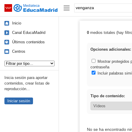
Mediateca de EducaMadrid
Saltar navegación
Palabra o frase:
Inicio
Canal EducaMadrid
0
medios totales (hay filtr
Resultados de:
Últimos contenidos
Opciones adicionales:
Centros
Tipo de contenido:
Mostrar protegidos 
contraseña
Incluir palabras simi
Inicia sesión para aportar
contenidos, crear listas de
reproducción...
Tipo de contenido:
Iniciar sesión
No se ha encontrado ni