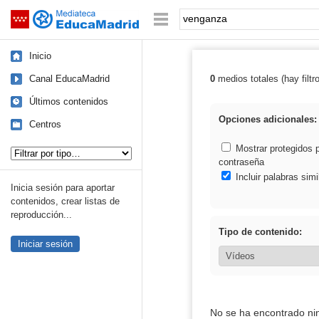
Mediateca de EducaMadrid
Saltar navegación
Palabra o frase:
Inicio
Canal EducaMadrid
0
medios totales (hay filtr
Resultados de:
Últimos contenidos
Opciones adicionales:
Centros
Tipo de contenido:
Mostrar protegidos 
contraseña
Incluir palabras simi
Inicia sesión para aportar
contenidos, crear listas de
reproducción...
Tipo de contenido:
Iniciar sesión
No se ha encontrado ni