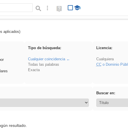
Búsqueda avanzada
Ayuda
(en
ventana
nueva)
os aplicados)
 venganza
Tipo de búsqueda:
Licencia:
Cualquier coincidencia
Cualquiera
por
Todas las palabras
CC
o Dominio Públ
Exacta
lares
Buscar en:
ngún resultado.