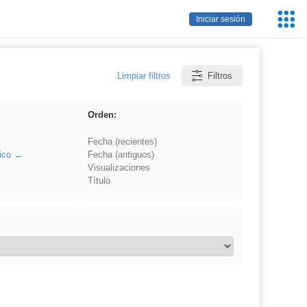
Servic
Iniciar sesión
Educa
Limpiar filtros
Filtros
Orden:
Fecha (recientes)
ico
Fecha (antiguos)
Visualizaciones
Título