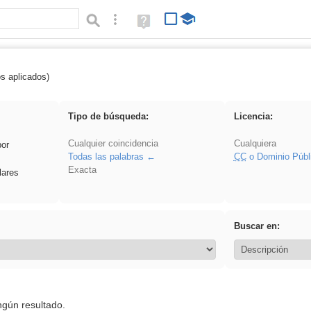
Búsqueda avanzada
Ayuda
(en
ventana
nueva)
os aplicados)
 venganza
Tipo de búsqueda:
Licencia:
Cualquier coincidencia
Cualquiera
por
Todas las palabras
CC
o Dominio Públ
Exacta
lares
Buscar en:
ngún resultado.