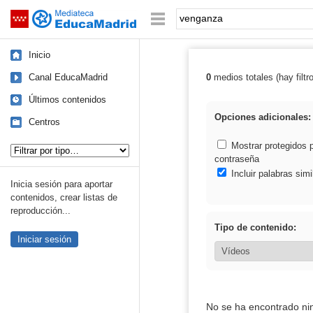
Mediateca de EducaMadrid
Saltar navegación
Palabra o frase:
Inicio
Canal EducaMadrid
0
medios totales (hay filtr
Resultados de:
Últimos contenidos
Opciones adicionales:
Centros
Tipo de contenido:
Mostrar protegidos 
contraseña
Incluir palabras simi
Inicia sesión para aportar
contenidos, crear listas de
reproducción...
Tipo de contenido:
Iniciar sesión
No se ha encontrado ni