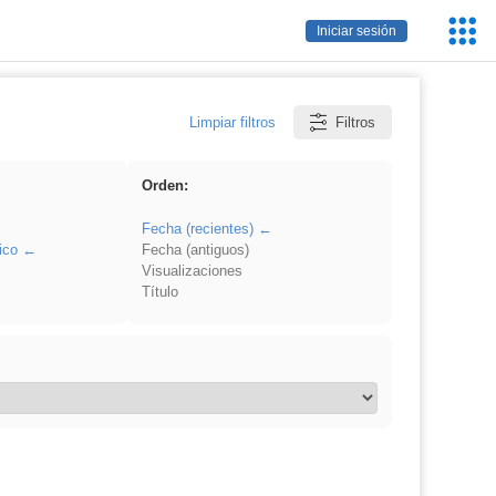
Servic
Iniciar sesión
Educa
Limpiar filtros
Filtros
Orden:
Fecha (recientes)
ico
Fecha (antiguos)
Visualizaciones
Título