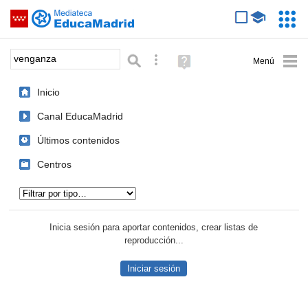
Mediateca de EducaMadrid
Saltar navegación
Servic
Educa
Palabra o frase:
Búsqueda avanzada
Ayuda
(en
ventana
Inicio
nueva)
Canal EducaMadrid
Últimos contenidos
Centros
Tipo de contenido:
Inicia sesión para aportar contenidos, crear listas de
reproducción...
Iniciar sesión