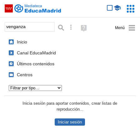
Mediateca de EducaMadrid
Saltar navegación
Servic
Educa
Palabra o frase:
Búsqueda avanzada
Ayuda
(en
ventana
Inicio
nueva)
Canal EducaMadrid
Últimos contenidos
Centros
Tipo de contenido:
Inicia sesión para aportar contenidos, crear listas de
reproducción...
Iniciar sesión