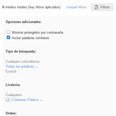
0
medios totales (hay filtros aplicados)
Limpiar filtros
Filtros
Resultados de: venganza
Opciones adicionales:
Mostrar protegidos por contraseña
Incluir palabras similares
Tipo de búsqueda:
Cualquier coincidencia
Todas las palabras
Exacta
Licencia:
Cualquiera
CC
o Dominio Público
Orden: