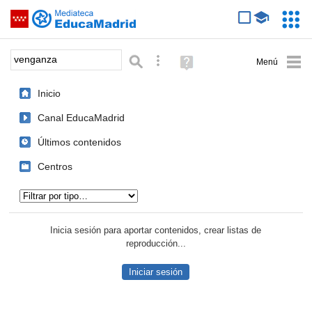
Mediateca de EducaMadrid
Saltar navegación
Servic
Educa
Palabra o frase:
Búsqueda avanzada
Ayuda
(en
ventana
Inicio
nueva)
Canal EducaMadrid
Últimos contenidos
Centros
Tipo de contenido:
Inicia sesión para aportar contenidos, crear listas de
reproducción...
Iniciar sesión