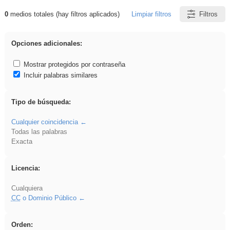
0
medios totales (hay filtros aplicados)
Limpiar filtros
Filtros
Resultados de: venganza
Opciones adicionales:
Mostrar protegidos por contraseña
Incluir palabras similares
Tipo de búsqueda:
Cualquier coincidencia
Todas las palabras
Exacta
Licencia:
Cualquiera
CC
o Dominio Público
Orden: