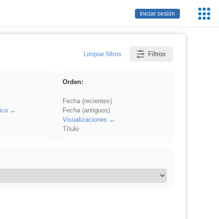
Servic
Iniciar sesión
Educa
Limpiar filtros
Filtros
Orden:
Fecha (recientes)
ico
Fecha (antiguos)
Visualizaciones
Título