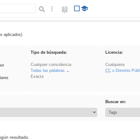
Búsqueda avanzada
Ayuda
(en
ventana
nueva)
os aplicados)
 venganza
Tipo de búsqueda:
Licencia:
Cualquier coincidencia
Cualquiera
por
Todas las palabras
CC
o Dominio Públ
Exacta
lares
Buscar en:
ngún resultado.