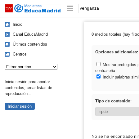
Mediateca de EducaMadrid
Saltar navegación
Palabra o frase:
Inicio
Canal EducaMadrid
0
medios totales (hay filtr
Resultados de:
Últimos contenidos
Opciones adicionales:
Centros
Tipo de contenido:
Mostrar protegidos 
contraseña
Incluir palabras simi
Inicia sesión para aportar
contenidos, crear listas de
reproducción...
Tipo de contenido:
Iniciar sesión
No se ha encontrado ni