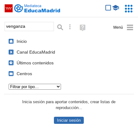
Mediateca de EducaMadrid
Saltar navegación
Servic
Educa
Palabra o frase:
Búsqueda avanzada
Ayuda
(en
ventana
Inicio
nueva)
Canal EducaMadrid
Últimos contenidos
Centros
Tipo de contenido:
Inicia sesión para aportar contenidos, crear listas de
reproducción...
Iniciar sesión