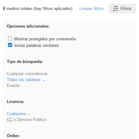
0
medios totales (hay filtros aplicados)
Limpiar filtros
Filtros
Resultados de: venganza
Opciones adicionales:
Mostrar protegidos por contraseña
Incluir palabras similares
Tipo de búsqueda:
Cualquier coincidencia
Todas las palabras
Exacta
Licencia:
Cualquiera
CC
o Dominio Público
Orden: