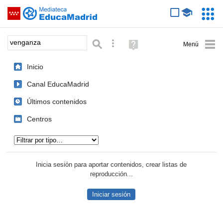
Mediateca de EducaMadrid
Saltar navegación
Servic
Educa
Palabra o frase:
Búsqueda avanzada
Ayuda
(en
ventana
Inicio
nueva)
Canal EducaMadrid
Últimos contenidos
Centros
Tipo de contenido:
Inicia sesión para aportar contenidos, crear listas de
reproducción...
Iniciar sesión