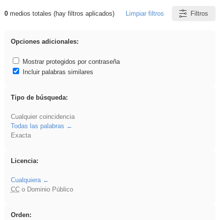
0
medios totales (hay filtros aplicados)
Limpiar filtros
Filtros
Resultados de: venganza
Opciones adicionales:
Mostrar protegidos por contraseña
Incluir palabras similares
Tipo de búsqueda:
Cualquier coincidencia
Todas las palabras
Exacta
Licencia:
Cualquiera
CC
o Dominio Público
Orden: