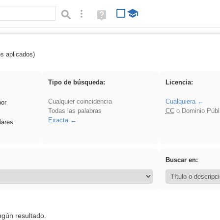
Búsqueda avanzada
Ayuda
(en
ventana
nueva)
os aplicados)
 venganza
Tipo de búsqueda:
Licencia:
Cualquier coincidencia
Cualquiera
por
Todas las palabras
CC
o Dominio Públ
Exacta
lares
Buscar en:
ngún resultado.