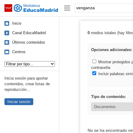
Mediateca de EducaMadrid
Saltar navegación
Palabra o frase:
Inicio
Canal EducaMadrid
0
medios totales (hay filtr
Resultados de:
Últimos contenidos
Opciones adicionales:
Centros
Tipo de contenido:
Mostrar protegidos 
contraseña
Incluir palabras simi
Inicia sesión para aportar
contenidos, crear listas de
reproducción...
Tipo de contenido:
Iniciar sesión
No se ha encontrado ni