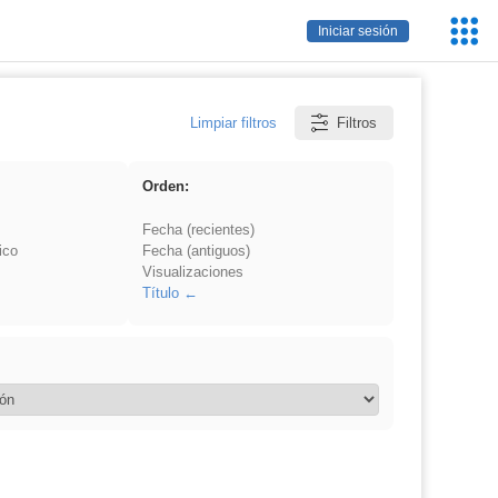
Servic
Iniciar sesión
Educa
Limpiar filtros
Filtros
Orden:
Fecha (recientes)
ico
Fecha (antiguos)
Visualizaciones
Título