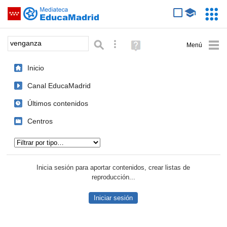
Mediateca de EducaMadrid
Saltar navegación
Servic
Educa
Palabra o frase:
Búsqueda avanzada
Ayuda
(en
ventana
Inicio
nueva)
Canal EducaMadrid
Últimos contenidos
Centros
Tipo de contenido:
Inicia sesión para aportar contenidos, crear listas de
reproducción...
Iniciar sesión