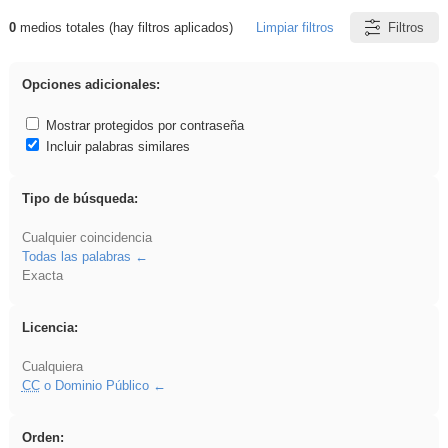
0
medios totales (hay filtros aplicados)
Limpiar filtros
Filtros
Resultados de: venganza
Opciones adicionales:
Mostrar protegidos por contraseña
Incluir palabras similares
Tipo de búsqueda:
Cualquier coincidencia
Todas las palabras
Exacta
Licencia:
Cualquiera
CC
o Dominio Público
Orden: