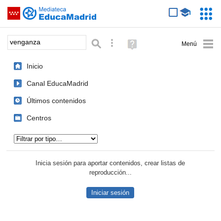
Mediateca de EducaMadrid
Saltar navegación
Servic
Educa
Palabra o frase:
Búsqueda avanzada
Ayuda
(en
ventana
Inicio
nueva)
Canal EducaMadrid
Últimos contenidos
Centros
Tipo de contenido:
Inicia sesión para aportar contenidos, crear listas de
reproducción...
Iniciar sesión