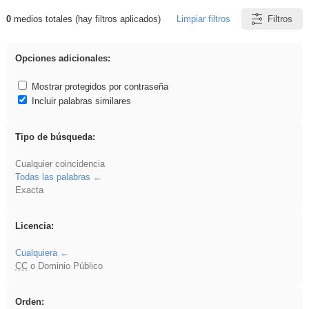
0
medios totales (hay filtros aplicados)
Limpiar filtros
Filtros
Resultados de: venganza
Opciones adicionales:
Mostrar protegidos por contraseña
Incluir palabras similares
Tipo de búsqueda:
Cualquier coincidencia
Todas las palabras
Exacta
Licencia:
Cualquiera
CC
o Dominio Público
Orden: