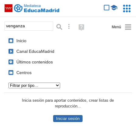
Mediateca de EducaMadrid
Saltar navegación
Servic
Educa
Palabra o frase:
Búsqueda avanzada
Ayuda
(en
ventana
Inicio
nueva)
Canal EducaMadrid
Últimos contenidos
Centros
Tipo de contenido:
Inicia sesión para aportar contenidos, crear listas de
reproducción...
Iniciar sesión