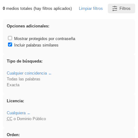
0
medios totales (hay filtros aplicados)
Limpiar filtros
Filtros
Resultados de: venganza
Opciones adicionales:
Mostrar protegidos por contraseña
Incluir palabras similares
Tipo de búsqueda:
Cualquier coincidencia
Todas las palabras
Exacta
Licencia:
Cualquiera
CC
o Dominio Público
Orden: