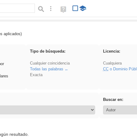
Búsqueda avanzada
Ayuda
(en
ventana
nueva)
os aplicados)
 venganza
Tipo de búsqueda:
Licencia:
Cualquier coincidencia
Cualquiera
por
Todas las palabras
CC
o Dominio Públ
Exacta
lares
Buscar en:
ngún resultado.