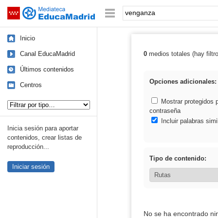
Mediateca de EducaMadrid
Saltar navegación
Palabra o frase:
Inicio
Canal EducaMadrid
0
medios totales (hay filtr
Resultados de:
Últimos contenidos
Opciones adicionales:
Centros
Tipo de contenido:
Mostrar protegidos 
contraseña
Incluir palabras simi
Inicia sesión para aportar
contenidos, crear listas de
reproducción...
Tipo de contenido:
Iniciar sesión
No se ha encontrado ni