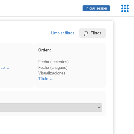
Servic
Iniciar sesión
Educa
Limpiar filtros
Filtros
Orden:
Fecha (recientes)
ico
Fecha (antiguos)
Visualizaciones
Título