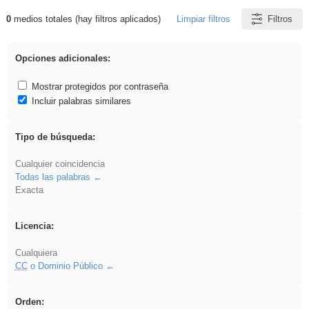
0
medios totales (hay filtros aplicados)
Limpiar filtros
Filtros
Resultados de: venganza
Opciones adicionales:
Mostrar protegidos por contraseña
Incluir palabras similares
Tipo de búsqueda:
Cualquier coincidencia
Todas las palabras
Exacta
Licencia:
Cualquiera
CC
o Dominio Público
Orden: