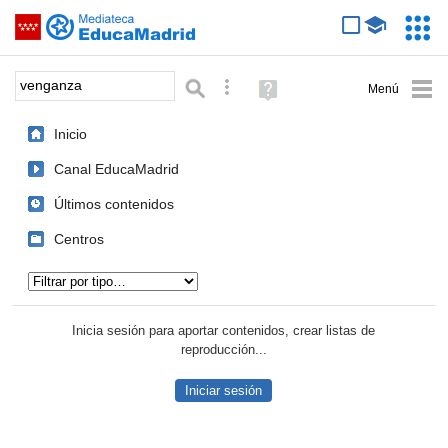
Mediateca de EducaMadrid
Saltar navegación
Servic
Educa
Palabra o frase:
Búsqueda avanzada
Ayuda
(en
ventana
Inicio
nueva)
Canal EducaMadrid
Últimos contenidos
Centros
Tipo de contenido:
Inicia sesión para aportar contenidos, crear listas de
reproducción...
Iniciar sesión