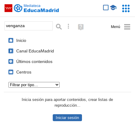
Mediateca de EducaMadrid
Saltar navegación
Servic
Educa
Palabra o frase:
Búsqueda avanzada
Ayuda
(en
ventana
Inicio
nueva)
Canal EducaMadrid
Últimos contenidos
Centros
Tipo de contenido:
Inicia sesión para aportar contenidos, crear listas de
reproducción...
Iniciar sesión