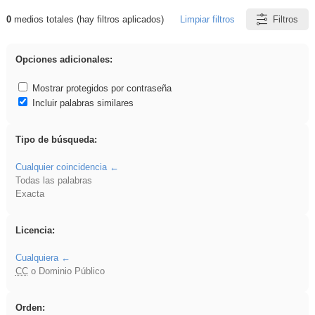
0
medios totales (hay filtros aplicados)
Limpiar filtros
Filtros
Resultados de: venganza
Opciones adicionales:
Mostrar protegidos por contraseña
Incluir palabras similares
Tipo de búsqueda:
Cualquier coincidencia
Todas las palabras
Exacta
Licencia:
Cualquiera
CC
o Dominio Público
Orden: