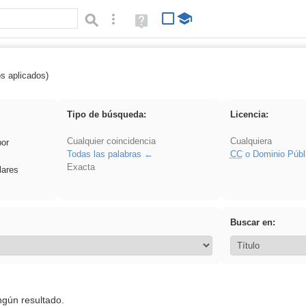
Búsqueda avanzada
Ayuda
(en
ventana
nueva)
os aplicados)
 venganza
Tipo de búsqueda:
Licencia:
Cualquier coincidencia
Cualquiera
por
Todas las palabras
CC
o Dominio Públ
Exacta
lares
Buscar en:
ngún resultado.