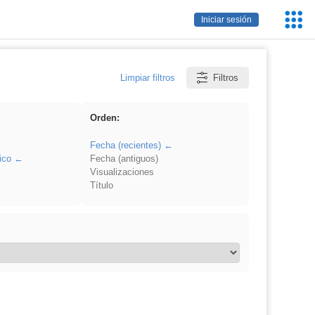
Servic
Iniciar sesión
Educa
Limpiar filtros
Filtros
Orden:
Fecha (recientes)
ico
Fecha (antiguos)
Visualizaciones
Título