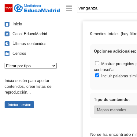
Mediateca de EducaMadrid
Saltar navegación
Palabra o frase:
Inicio
Canal EducaMadrid
0
medios totales (hay filtr
Resultados de:
Últimos contenidos
Opciones adicionales:
Centros
Tipo de contenido:
Mostrar protegidos 
contraseña
Incluir palabras simi
Inicia sesión para aportar
contenidos, crear listas de
reproducción...
Tipo de contenido:
Iniciar sesión
No se ha encontrado ni