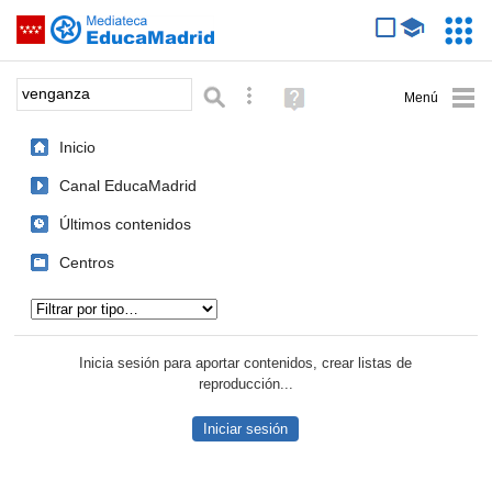
Mediateca de EducaMadrid
Saltar navegación
Servic
Educa
Palabra o frase:
Búsqueda avanzada
Ayuda
(en
ventana
Inicio
nueva)
Canal EducaMadrid
Últimos contenidos
Centros
Tipo de contenido:
Inicia sesión para aportar contenidos, crear listas de
reproducción...
Iniciar sesión