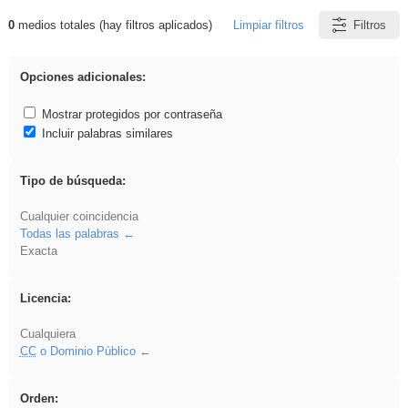
0
medios totales (hay filtros aplicados)
Limpiar filtros
Filtros
Resultados de: venganza
Opciones adicionales:
Mostrar protegidos por contraseña
Incluir palabras similares
Tipo de búsqueda:
Cualquier coincidencia
Todas las palabras
Exacta
Licencia:
Cualquiera
CC
o Dominio Público
Orden: