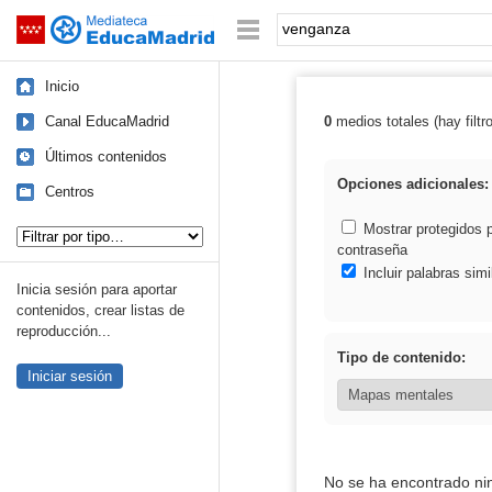
Mediateca de EducaMadrid
Saltar navegación
Palabra o frase:
Inicio
Canal EducaMadrid
0
medios totales (hay filtr
Resultados de:
Últimos contenidos
Opciones adicionales:
Centros
Tipo de contenido:
Mostrar protegidos 
contraseña
Incluir palabras simi
Inicia sesión para aportar
contenidos, crear listas de
reproducción...
Tipo de contenido:
Iniciar sesión
No se ha encontrado ni