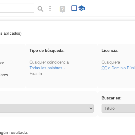
Búsqueda avanzada
Ayuda
(en
ventana
nueva)
os aplicados)
 venganza
Tipo de búsqueda:
Licencia:
Cualquier coincidencia
Cualquiera
por
Todas las palabras
CC
o Dominio Públ
Exacta
lares
Buscar en:
ngún resultado.