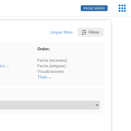
Servic
Iniciar sesión
Educa
Limpiar filtros
Filtros
Orden:
Fecha (recientes)
ico
Fecha (antiguos)
Visualizaciones
Título