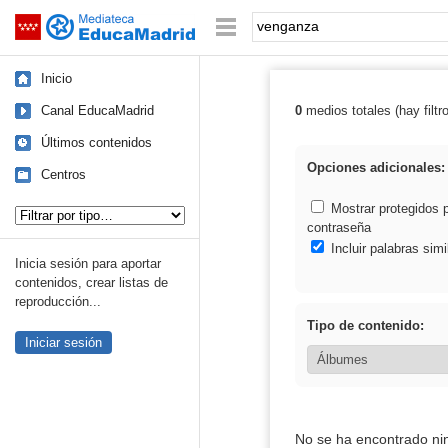
Mediateca de EducaMadrid
Saltar navegación
Palabra o frase:
Inicio
Canal EducaMadrid
0
medios totales (hay filtr
Resultados de:
Últimos contenidos
Opciones adicionales:
Centros
Tipo de contenido:
Mostrar protegidos 
contraseña
Incluir palabras simi
Inicia sesión para aportar
contenidos, crear listas de
reproducción...
Tipo de contenido:
Iniciar sesión
No se ha encontrado ni