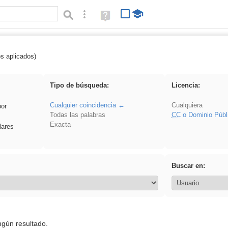
Búsqueda avanzada
Ayuda
(en
ventana
nueva)
os aplicados)
 venganza
Tipo de búsqueda:
Licencia:
Cualquier coincidencia
Cualquiera
por
Todas las palabras
CC
o Dominio Públ
Exacta
lares
Buscar en:
ngún resultado.