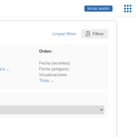
Servic
Iniciar sesión
Educa
Limpiar filtros
Filtros
Orden:
Fecha (recientes)
ico
Fecha (antiguos)
Visualizaciones
Título