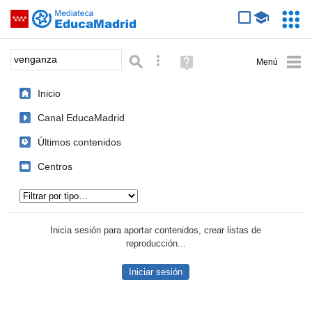
Mediateca de EducaMadrid
Saltar navegación
Servic
Educa
Palabra o frase:
Búsqueda avanzada
Ayuda
(en
ventana
Inicio
nueva)
Canal EducaMadrid
Últimos contenidos
Centros
Tipo de contenido:
Inicia sesión para aportar contenidos, crear listas de
reproducción...
Iniciar sesión