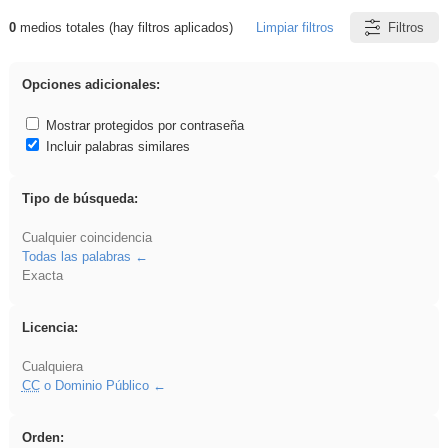
0
medios totales (hay filtros aplicados)
Limpiar filtros
Filtros
Resultados de: venganza
Opciones adicionales:
Mostrar protegidos por contraseña
Incluir palabras similares
Tipo de búsqueda:
Cualquier coincidencia
Todas las palabras
Exacta
Licencia:
Cualquiera
CC
o Dominio Público
Orden: