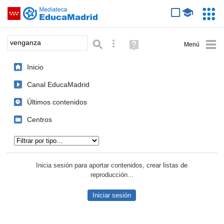
Mediateca de EducaMadrid
Saltar navegación
Servic
Educa
Palabra o frase:
Búsqueda avanzada
Ayuda
(en
ventana
Inicio
nueva)
Canal EducaMadrid
Últimos contenidos
Centros
Tipo de contenido:
Inicia sesión para aportar contenidos, crear listas de
reproducción...
Iniciar sesión