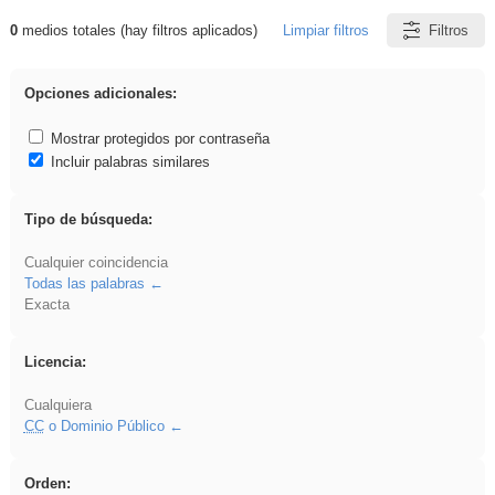
0
medios totales (hay filtros aplicados)
Limpiar filtros
Filtros
Resultados de: venganza
Opciones adicionales:
Mostrar protegidos por contraseña
Incluir palabras similares
Tipo de búsqueda:
Cualquier coincidencia
Todas las palabras
Exacta
Licencia:
Cualquiera
CC
o Dominio Público
Orden: