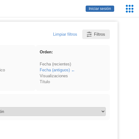
Servic
Iniciar sesión
Educa
Limpiar filtros
Filtros
Orden:
Fecha (recientes)
ico
Fecha (antiguos)
Visualizaciones
Título