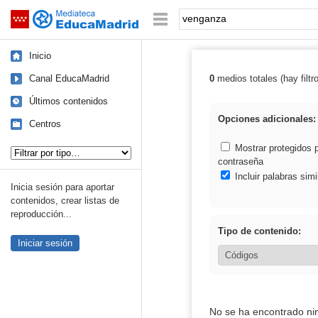
Mediateca de EducaMadrid
Saltar navegación
Palabra o frase:
Inicio
Canal EducaMadrid
0
medios totales (hay filtr
Resultados de:
Últimos contenidos
Opciones adicionales:
Centros
Tipo de contenido:
Mostrar protegidos 
contraseña
Incluir palabras simi
Inicia sesión para aportar
contenidos, crear listas de
reproducción...
Tipo de contenido:
Iniciar sesión
No se ha encontrado ni