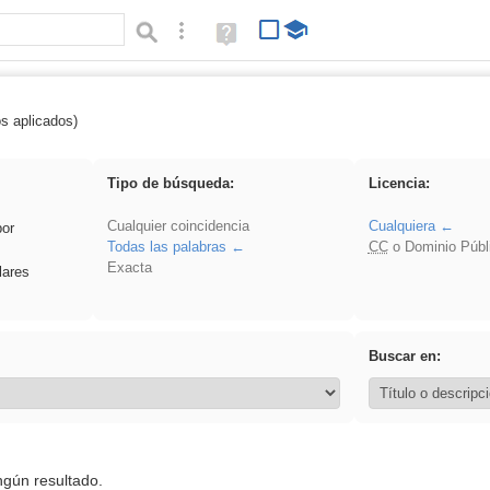
Búsqueda avanzada
Ayuda
(en
ventana
nueva)
os aplicados)
 venganza
Tipo de búsqueda:
Licencia:
Cualquier coincidencia
Cualquiera
por
Todas las palabras
CC
o Dominio Públ
Exacta
lares
Buscar en:
ngún resultado.