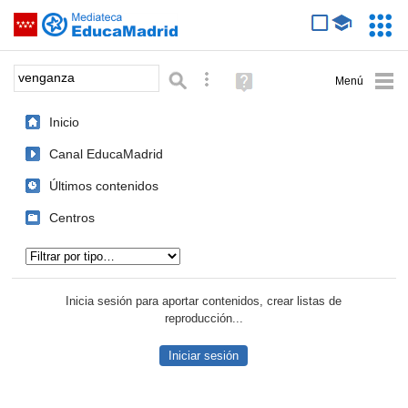
Mediateca de EducaMadrid
Saltar navegación
Servic
Educa
Palabra o frase:
Búsqueda avanzada
Ayuda
(en
ventana
Inicio
nueva)
Canal EducaMadrid
Últimos contenidos
Centros
Tipo de contenido:
Inicia sesión para aportar contenidos, crear listas de
reproducción...
Iniciar sesión