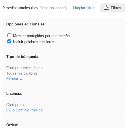
0
medios totales (hay filtros aplicados)
Limpiar filtros
Filtros
Resultados de: venganza
Opciones adicionales:
Mostrar protegidos por contraseña
Incluir palabras similares
Tipo de búsqueda:
Cualquier coincidencia
Todas las palabras
Exacta
Licencia:
Cualquiera
CC
o Dominio Público
Orden: