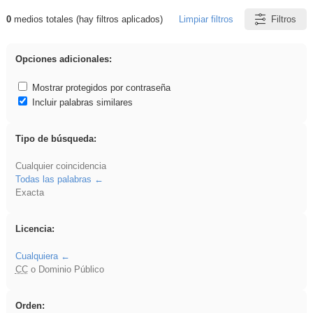
0
medios totales (hay filtros aplicados)
Limpiar filtros
Filtros
Resultados de: venganza
Opciones adicionales:
Mostrar protegidos por contraseña
Incluir palabras similares
Tipo de búsqueda:
Cualquier coincidencia
Todas las palabras
Exacta
Licencia:
Cualquiera
CC
o Dominio Público
Orden: