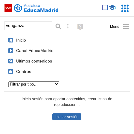
Mediateca de EducaMadrid
Saltar navegación
Servic
Educa
Palabra o frase:
Búsqueda avanzada
Ayuda
(en
ventana
Inicio
nueva)
Canal EducaMadrid
Últimos contenidos
Centros
Tipo de contenido:
Inicia sesión para aportar contenidos, crear listas de
reproducción...
Iniciar sesión