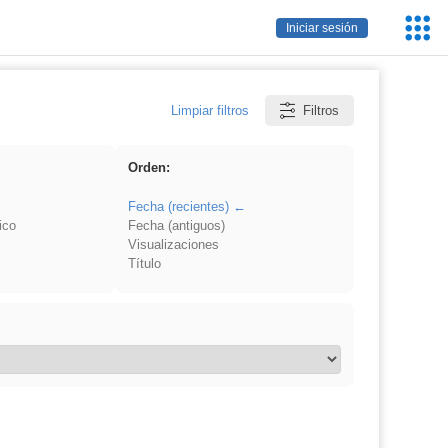
Servic
Iniciar sesión
Educa
Limpiar filtros
Filtros
Orden:
Fecha (recientes)
ico
Fecha (antiguos)
Visualizaciones
Título