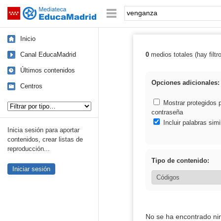
Mediateca de EducaMadrid
Saltar navegación
Palabra o frase:
Inicio
Canal EducaMadrid
0
medios totales (hay filtr
Resultados de:
Últimos contenidos
Opciones adicionales:
Centros
Tipo de contenido:
Mostrar protegidos 
contraseña
Incluir palabras simi
Inicia sesión para aportar
contenidos, crear listas de
reproducción...
Tipo de contenido:
Iniciar sesión
No se ha encontrado ni