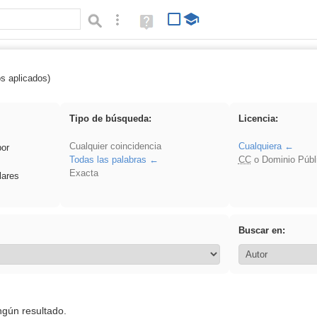
Búsqueda avanzada
Ayuda
(en
ventana
nueva)
os aplicados)
 venganza
Tipo de búsqueda:
Licencia:
Cualquier coincidencia
Cualquiera
por
Todas las palabras
CC
o Dominio Públ
Exacta
lares
Buscar en:
ngún resultado.