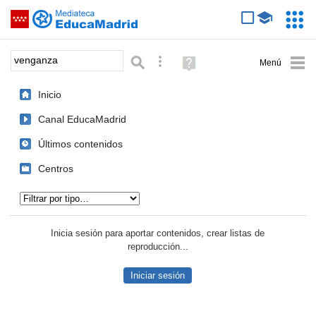
Mediateca de EducaMadrid
Saltar navegación
Servic
Educa
Palabra o frase:
Búsqueda avanzada
Ayuda
(en
ventana
Inicio
nueva)
Canal EducaMadrid
Últimos contenidos
Centros
Tipo de contenido:
Inicia sesión para aportar contenidos, crear listas de
reproducción...
Iniciar sesión