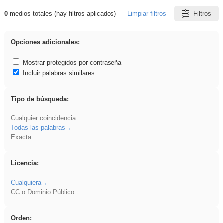
0
medios totales (hay filtros aplicados)
Limpiar filtros
Filtros
Resultados de: venganza
Opciones adicionales:
Mostrar protegidos por contraseña
Incluir palabras similares
Tipo de búsqueda:
Cualquier coincidencia
Todas las palabras
Exacta
Licencia:
Cualquiera
CC
o Dominio Público
Orden: