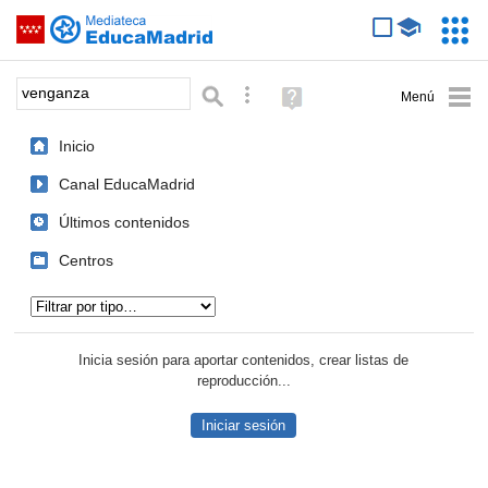
Mediateca de EducaMadrid
Saltar navegación
Servic
Educa
Palabra o frase:
Búsqueda avanzada
Ayuda
(en
ventana
Inicio
nueva)
Canal EducaMadrid
Últimos contenidos
Centros
Tipo de contenido:
Inicia sesión para aportar contenidos, crear listas de
reproducción...
Iniciar sesión