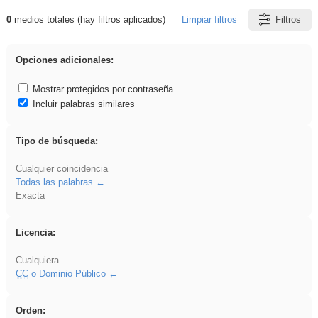
0
medios totales (hay filtros aplicados)
Limpiar filtros
Filtros
Resultados de: venganza
Opciones adicionales:
Mostrar protegidos por contraseña
Incluir palabras similares
Tipo de búsqueda:
Cualquier coincidencia
Todas las palabras
Exacta
Licencia:
Cualquiera
CC
o Dominio Público
Orden: