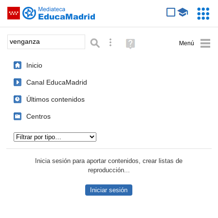
Mediateca de EducaMadrid
Saltar navegación
Servic
Educa
Palabra o frase:
Búsqueda avanzada
Ayuda
(en
ventana
Inicio
nueva)
Canal EducaMadrid
Últimos contenidos
Centros
Tipo de contenido:
Inicia sesión para aportar contenidos, crear listas de
reproducción...
Iniciar sesión