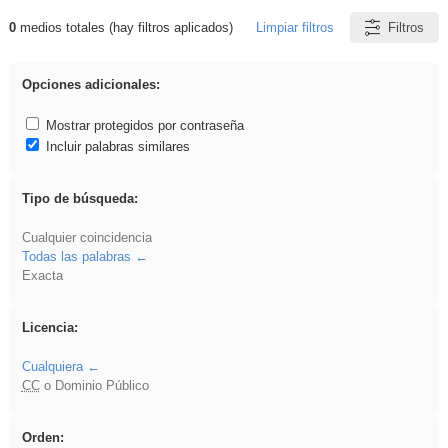
0
medios totales (hay filtros aplicados)
Limpiar filtros
Filtros
Resultados de: venganza
Opciones adicionales:
Mostrar protegidos por contraseña
Incluir palabras similares
Tipo de búsqueda:
Cualquier coincidencia
Todas las palabras
Exacta
Licencia:
Cualquiera
CC
o Dominio Público
Orden: