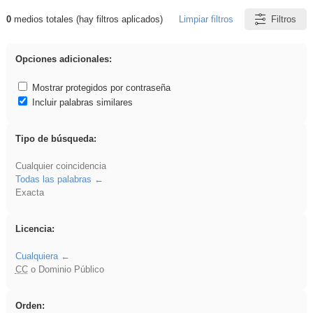
0
medios totales (hay filtros aplicados)
Limpiar filtros
Filtros
Resultados de: venganza
Opciones adicionales:
Mostrar protegidos por contraseña
Incluir palabras similares
Tipo de búsqueda:
Cualquier coincidencia
Todas las palabras
Exacta
Licencia:
Cualquiera
CC
o Dominio Público
Orden: