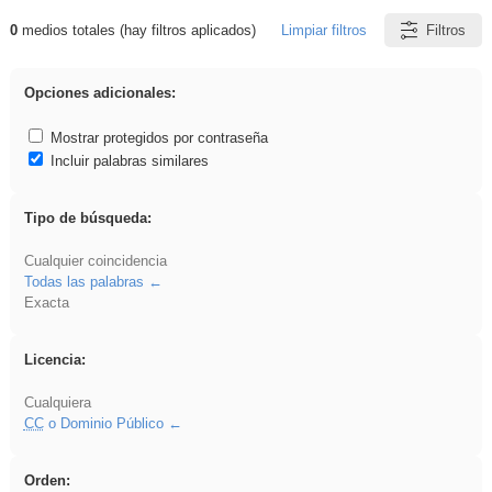
0
medios totales (hay filtros aplicados)
Limpiar filtros
Filtros
Resultados de: venganza
Opciones adicionales:
Mostrar protegidos por contraseña
Incluir palabras similares
Tipo de búsqueda:
Cualquier coincidencia
Todas las palabras
Exacta
Licencia:
Cualquiera
CC
o Dominio Público
Orden: