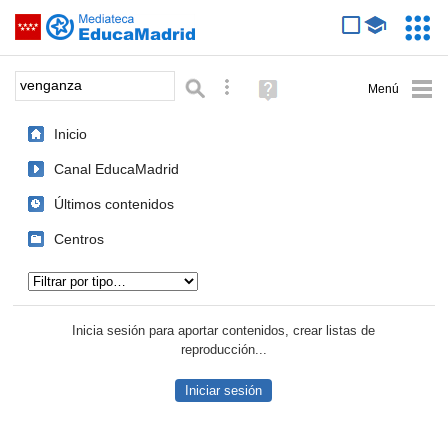
Mediateca de EducaMadrid
Saltar navegación
Servic
Educa
Palabra o frase:
Búsqueda avanzada
Ayuda
(en
ventana
Inicio
nueva)
Canal EducaMadrid
Últimos contenidos
Centros
Tipo de contenido:
Inicia sesión para aportar contenidos, crear listas de
reproducción...
Iniciar sesión